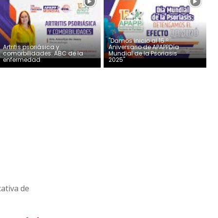
"Damos inicio al 15.º
Artritis psoriásica y
Aniversario de APAPPDía
comorbilidades: ABC de la
Mundial de la Psoriasis
enfermedad
2025"
cativa de