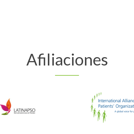
Afiliaciones