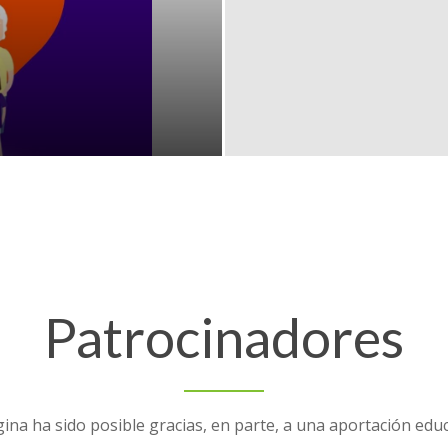
Patrocinadores
ina ha sido posible gracias, en parte, a una aportación edu