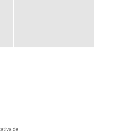
cativa de