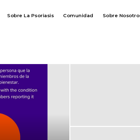
Sobre La Psoriasis
Comunidad
Sobre Nosotro