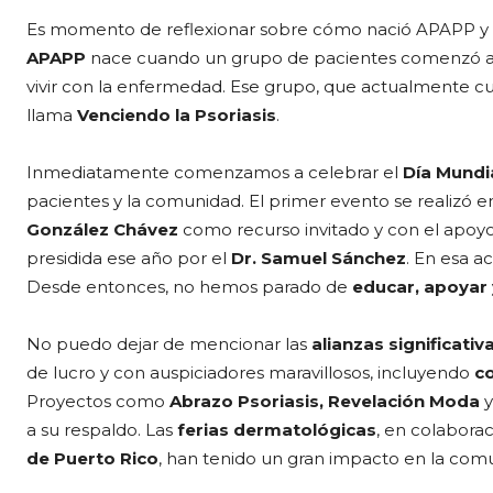
Es momento de reflexionar sobre cómo nació APAPP y su
APAPP
nace cuando un grupo de pacientes comenzó a r
vivir con la enfermedad. Ese grupo, que actualmente 
llama
Venciendo la Psoriasis
.
Inmediatamente comenzamos a celebrar el
Día Mundia
pacientes y la comunidad. El primer evento se realizó 
González Chávez
como recurso invitado y con el apoy
presidida ese año por el
Dr. Samuel Sánchez
. En esa 
Desde entonces, no hemos parado de
educar, apoyar
No puedo dejar de mencionar las
alianzas significativ
de lucro y con auspiciadores maravillosos, incluyendo
c
Proyectos como
Abrazo Psoriasis, Revelación Moda
y
a su respaldo. Las
ferias dermatológicas
, en colabora
de Puerto Rico
, han tenido un gran impacto en la com