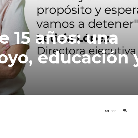
 15 años: una
poyo, educación 
338
0