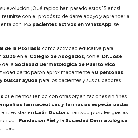
 evolución. ¡Qué rápido han pasado estos 15 años!
eunirse con el propósito de darse apoyo y aprender a
cuenta con
145 pacientes activos en WhatsApp
, se
l de la Psoriasis
como actividad educativa para
en
2009
en el
Colegio de Abogados
, con el
Dr. José
o de la
Sociedad Dermatológica de Puerto Rico
,
actividad participaron aproximadamente
40 personas
.
 y buscar ayuda
para los pacientes y sus cuidadores.
as
que hemos tenido con otras organizaciones sin fines
ompañías farmacéuticas y farmacias especializadas
.
 entrevistas en
Latin Doctors
han sido posibles gracias
ción con
Fundación Piel
y la
Sociedad Dermatológica
unidad.