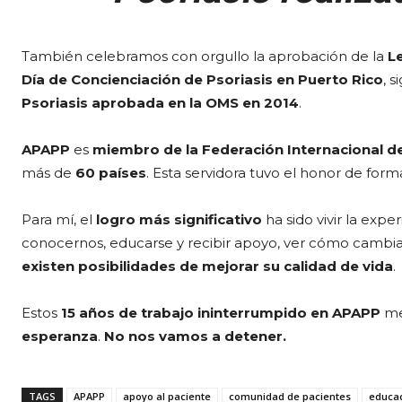
También celebramos con orgullo la aprobación de la
L
Día de Concienciación de Psoriasis en Puerto Rico
, 
Psoriasis aprobada en la OMS en 2014
.
APAPP
es
miembro de la Federación Internacional de
más de
60 países
. Esta servidora tuvo el honor de for
Para mí, el
logro más significativo
ha sido vivir la exp
conocernos, educarse y recibir apoyo, ver cómo cambia 
existen posibilidades de mejorar su calidad de vida
.
Estos
15 años de trabajo ininterrumpido en APAPP
me
esperanza
.
No nos vamos a detener.
TAGS
APAPP
apoyo al paciente
comunidad de pacientes
educac